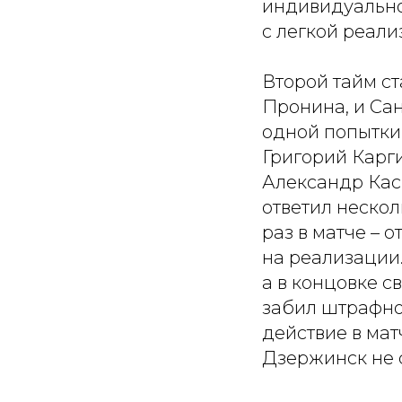
индивидуально
с легкой реал
Второй тайм ст
Пронина, и Сан
одной попытки.
Григорий Карг
Александр Кас
ответил нескол
раз в матче – 
на реализации
а в концовке с
забил штрафно
действие в мат
Дзержинск не 