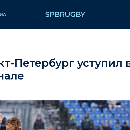
SPBRUGBY
ИА
кт-Петербург уступил 
нале