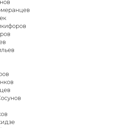
онов
Померанцев
чек
икифоров
аров
ев
ильев
ров
енков
ицев
Сосунов
ков
кидзе