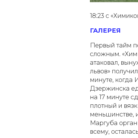
18:23 с «Химик
ГАЛЕРЕЯ
Первый тайм п
сложным. «Хими
атаковал, выну
львов» получил
минуте, когда 
Дзержинска ед
на 17 минуте с
плотный и вязк
меньшинстве, 
Маргуба органи
всему, осталас