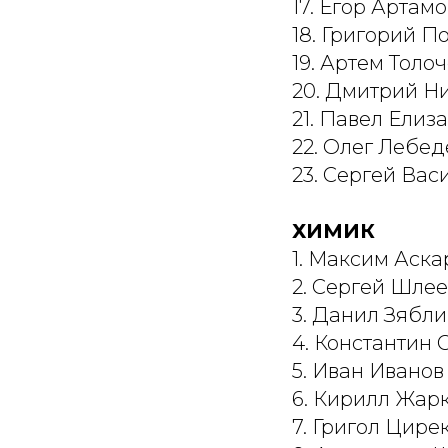
17. Егор Артам
18. Григорий 
19. Артем Толо
20. Дмитрий Н
21. Павел Елиз
22. Олег Лебед
23. Сергей Вас
ХИМИК
1. Максим Аска
2. Сергей Шле
3. Данил Зябл
4. Константин 
5. Иван Иванов
6. Кирилл Жар
7. Григол Цире