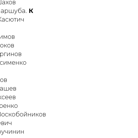
Шахов
Маршуба.
К
 Касютич
симов
коков
аргинов
ксименко
ков
машев
ксеев
оренко
Воскобойников
евич
Кручинин