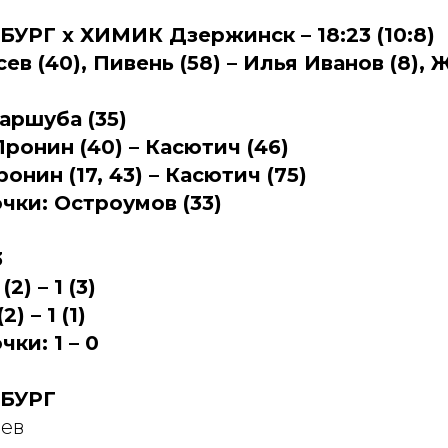
УРГ х ХИМИК Дзержинск – 18:23 (10:8)
ев (40), Пивень (58) – Илья Иванов (8), Ж
аршуба (35)
ронин (40) – Касютич (46)
нин (17, 43) – Касютич (75)
чки: Остроумов (33)
3
2) – 1 (3)
) – 1 (1)
ки: 1 – 0
БУРГ
шев