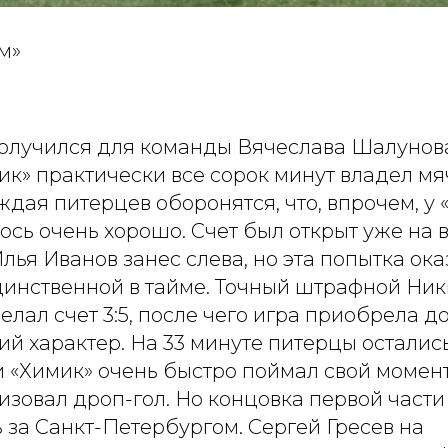
ом»
олучился для команды Вячеслава Шалунов
к» практически все сорок минут владел мя
ждая питерцев оборонятся, что, впрочем, у
ось очень хорошо. Счет был открыт уже на 
Илья Иванов занес слева, но эта попытка ок
инственной в тайме. Точный штрафной Ни
делал счет 3:5, после чего игра приобрела д
ий характер. На 33 минуте питерцы остались
и «Химик» очень быстро поймал свой момен
зовал дроп-гол. Но концовка первой части
ь за Санкт-Петербургом. Сергей Гресев на