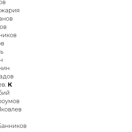
ов
джария
анов
ов
ьников
ов
нь
н
нин
радов
ев.
К
бий
роумов
Яковлев
 Банников