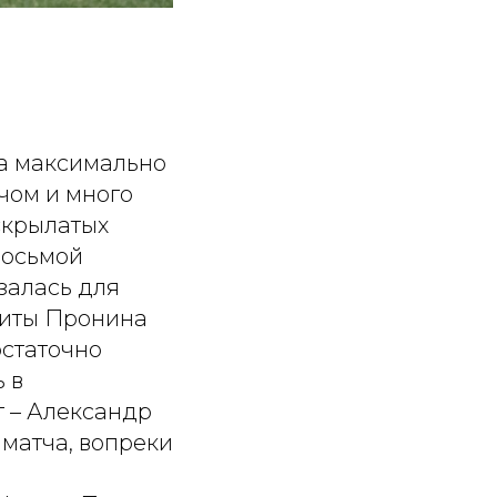
а максимально
чом и много
 «крылатых
восьмой
азалась для
киты Пронина
остаточно
 в
т – Александр
 матча, вопреки