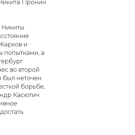
 Никита Пронин
т Никиты
асстояние
 Жарков и
 попытками, а
тербург
ес во второй
н был неточен
есткой борьбе,
андр Касютич
тивное
 достать