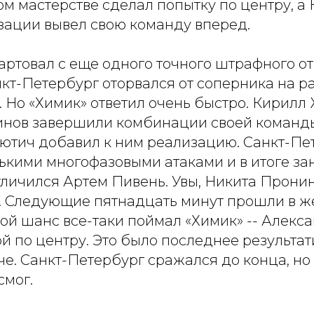
м мастерстве сделал попытку по центру, а
изации вывел свою команду вперед.
артовал с еще одного точного штрафного о
кт-Петербург оторвался от соперника на р
 Но «Химик» ответил очень быстро. Кирилл
инов завершили комбинации своей команды
ютич добавил к ним реализацию. Санкт-Пе
ькими многофазовыми атаками и в итоге зан
отличился Артем Пивень. Увы, Никита Прони
. Следующие пятнадцать минут прошли в ж
вой шанс все-таки поймал «Химик» -- Алекс
й по центру. Это было последнее результа
че. Санкт-Петербург сражался до конца, но
смог.