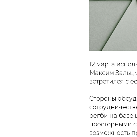
12 марта испо
Максим Зальцм
встретился с 
Стороны обсуд
сотрудничестве
регби на базе 
просторными с
возможность п