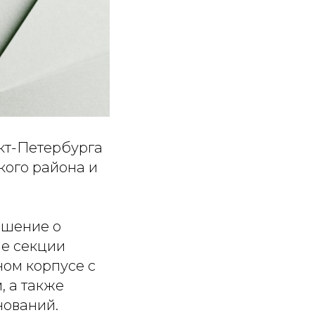
кт-Петербурга
ого района и
ешение о
ие секции
ном корпусе с
 а также
нований.