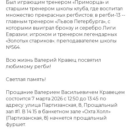
Был играющим тренером «Приморца» и
старшим тренером школы клуба, где воспитал
множество прекрасных регбистов; в регби-13 --
главным тренером «Львов Петербурга», с
которыми выиграл бронзу и серебро Лиги
Евразии; игроком и тренером легендарных
«Золотых стариков»; преподавателем школы
№564.
Всю жизнь Валерий Кравец посвятил
любимому регби!
Светлая память!
Прощание Валерием Васильевичем Кравецем
состоится 7 марта 2026 с 12:50 до 13:45 по
адресу: улица Партизанская, 8, Прощальный
зал #1. В 14:15 в банкетном зале «Охта Холл»
(Партизанская, 8) начнется прощальный
фуршет.