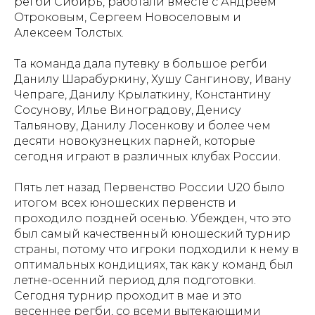
регби Сибирь, работали вместе с Андреем
Отроковым, Сергеем Новоселовым и
Алексеем Толстых.
Та команда дала путевку в большое регби
Данилу Шарабуркину, Хушу Сангинову, Ивану
Чепраге, Данилу Крылаткину, Константину
Сосунову, Илье Виноградову, Денису
Тальянову, Данилу Лосенкову и более чем
десяти новокузнецких парней, которые
сегодня играют в различных клубах России.
Пять лет назад Первенство России U20 было
итогом всех юношеских первенств и
проходило поздней осенью. Убежден, что это
был самый качественный юношеский турнир
страны, потому что игроки подходили к нему в
оптимальных кондициях, так как у команд был
летне-осенний период для подготовки.
Сегодня турнир проходит в мае и это
весеннее регби, со всеми вытекающими