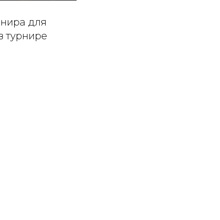
рнира для
в турнире