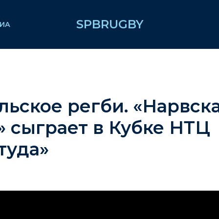
SPBRUGBY
ИА
ьское регби. «Нарвск
» сыграет в Кубке НТЦ
туда»