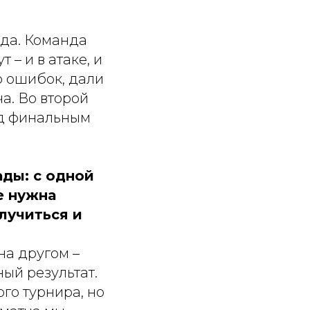
еда. Команда
– и в атаке, и
о ошибок, дали
а. Во второй
ед финальным
ды: с одной
е нужна
случиться и
на другом –
ый результат.
го турнира, но