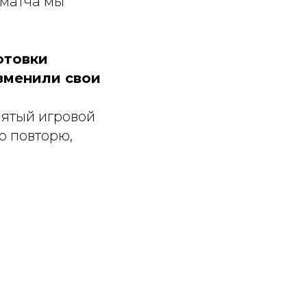
 матча мы
отовки
изменили свои
 пятый игровой
Но повторю,