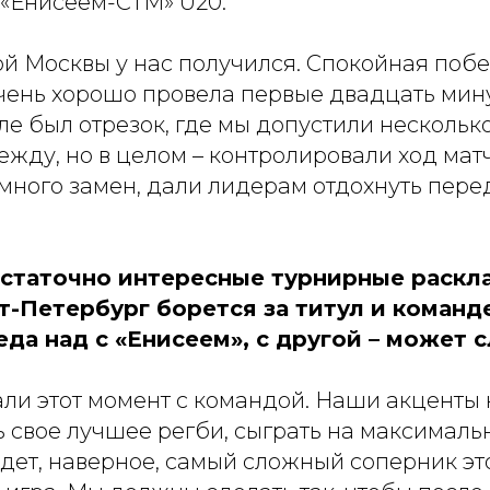
 «Енисеем-СТМ» U20:
ой Москвы у нас получился. Спокойная поб
чень хорошо провела первые двадцать минут 
ле был отрезок, где мы допустили нескольк
жду, но в целом – контролировали ход матч
 много замен, дали лидерам отдохнуть пер
статочно интересные турнирные раскла
т-Петербург борется за титул и команд
да над с «Енисеем», с другой – может 
ли этот момент с командой. Наши акценты 
 свое лучшее регби, сыграть на максимальн
ждет, наверное, самый сложный соперник это