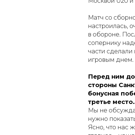
Москвой U20 и
Матч со сборн
настроилась, о
в обороне. Пос
сопернику наде
части сделали
игровым днем.
Перед ним до
стороны Санк
бонусная побе
третье место.
Мы не обсужда
нужно показать
Ясно, что нас 